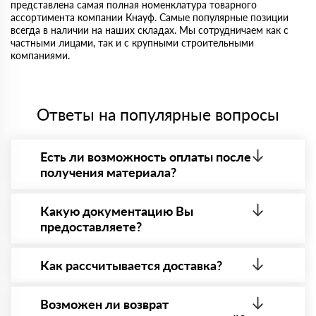
представлена самая полная номенклатура товарного
ассортимента компании Кнауф. Самые популярные позиции
всегда в наличии на наших складах. Мы сотрудничаем как с
частными лицами, так и с крупными строительными
компаниями.
Ответы на популярные вопросы
Есть ли возможность оплаты после
получения материала?
Да. Самый распространенный способ оплаты у нас
- оплата по факту получения товара. При этом,
Какую документацию Вы
если доставленный товар был ненадлежащего
предоставляете?
качества, то Вы вправе от него отказаться.
С каждой товарной позицией мы предоставляем
все сертификаты и паспорта качества, а также
Как рассчитывается доставка?
товарно-транспортную накладную.
После оформления заявки с Вами свяжется
персональный менеджер для уточнения деталей
Возможен ли возврат
заказа. Далее он передает заявку нашему логисту