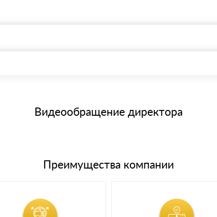
, возможна через системы электронных платежей.
иема материала после проверки качества и количества заказанного
15 и не более 19 символов
е номенклатуру товара, количество. После оплаты осуществляется 
щим банковским картам
Видеообращение директора
Преимущества компании