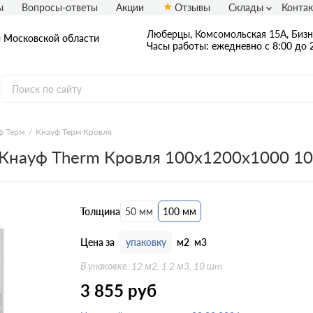
ы
Вопросы-ответы
Акции
Отзывы
Склады
Конта
Люберцы, Комсомольская 15А, Бизн
и Московской области
Часы работы: ежедневно с 8:00 до 
ф Терм
Кнауф Терм Кровля
Кнауф Therm Кровля 100х1200х1000 1
Применение
Для стен
Для перегородок
Для кровли
Для печи/камина
Толщина
50 мм
100 мм
Для пола
Для потолка
Для перекрытий
Для труб
Цена за
упаковку
м2
м3
Для балкона/лоджии
Для фасада
В упаковке: 12 м2, 1.2 м3, 10 шт
Для бани
Для фундамента/цоколя
3 855
руб
Для вентиляции
Под штукатурку
Для мансарды