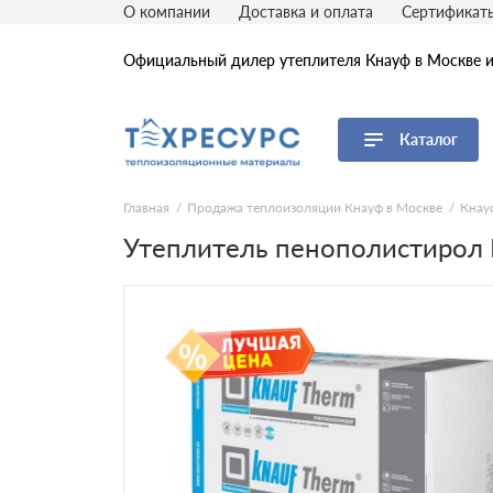
О компании
Доставка и оплата
Сертификат
Официальный дилер утеплителя Кнауф в Москве 
Каталог
Перейти в каталог
Главная
Продажа теплоизоляции Кнауф в Москве
Кнау
Утеплитель пенополистирол 
Продуктовые линейки
ТеплоКНАУФ
ТеплоКНАУФ Nord
Knauf Insulation
Knauf Insulation Prof
Knauf Therm
Knauf Therm Пол
Кнауф Тисма
АкустиКНАУФ