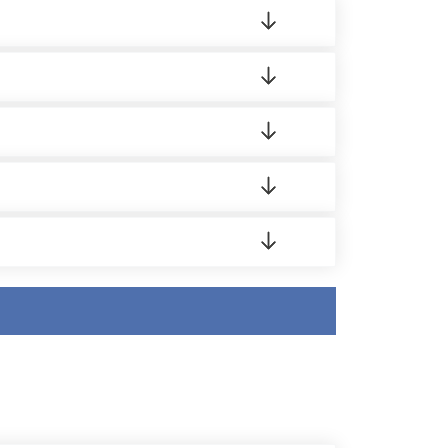
ленный товар был ненадлежащего качества,
ортную накладную.
редает заявку нашему логисту для оценки
аших менеджеров.
усĸа в Бизнес-центр.