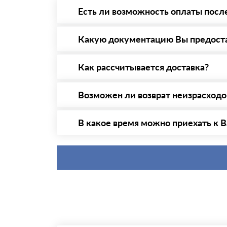
Есть ли возможность оплаты посл
Да. Самый распространенный способ оплаты 
то Вы вправе от него отказаться.
Какую документацию Вы предост
С каждой товарной позицией мы предоставл
Как рассчитывается доставка?
После оформления заявки с Вами свяжется п
стоимости и сроков доставки, которые впос
Возможен ли возврат неизрасход
Да. Если у Вас остались неиспользованные 
В какое время можно приехать к В
Приехать в офис можно с 08.00 до 20.00. Н