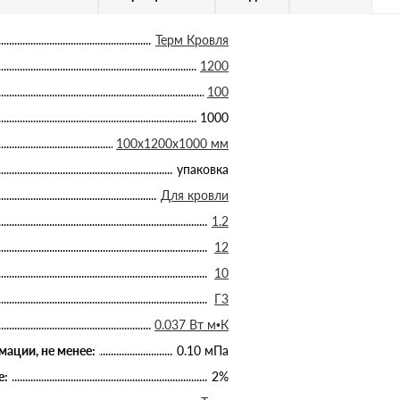
Терм Кровля
1200
100
1000
100х1200х1000 мм
упаковка
Для кровли
1.2
12
10
Г3
0.037 Вт м•К
ации, не менее:
0.10 мПа
е:
2%