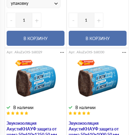
упаковку
-
+
-
+
В КОРЗИНУ
В КОРЗИНУ
Арт. AkuZaOtS-168329
Арт. AkuZaOtS-168330
В наличии
В наличии
Звукоизоляция
Звукоизоляция
АкустиКНАУФ защита от
АкустиКНАУФ защита от
шума 50х610х1250 50 мм
шума 50х610х1000 50 мм