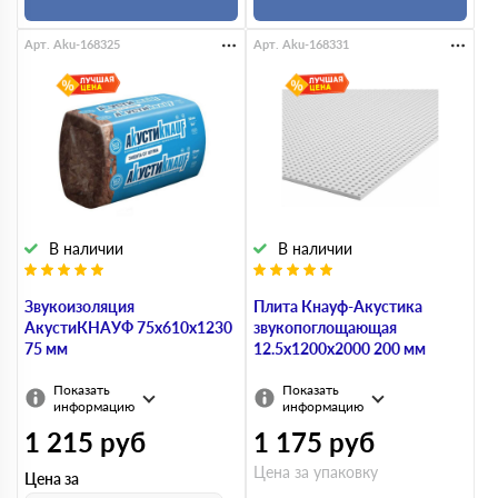
Арт. Aku-168325
Арт. Aku-168331
В наличии
В наличии
Звукоизоляция
Плита Кнауф-Акустика
АкустиКНАУФ 75х610х1230
звукопоглощающая
75 мм
12.5х1200х2000 200 мм
Показать
Показать
информацию
информацию
1 215
руб
1 175
руб
Цена за упаковку
Цена за