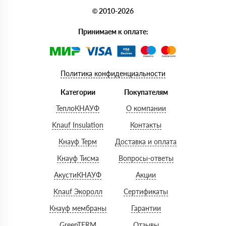
© 2010-2026
Принимаем к оплате:
Политика конфиденциальности
Категории
Покупателям
ТеплоКНАУФ
О компании
Knauf Insulation
Контакты
Кнауф Терм
Доставка и оплата
Кнауф Тисма
Вопросы-ответы
АкустиКНАУФ
Акции
Knauf Экоролл
Сертификаты
Кнауф мембраны
Гарантии
GreenTERM
Отзывы