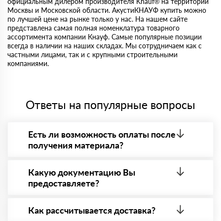
официальным дилером производителя Knauf® на территории
Москвы и Московской области. АкустиКНАУФ купить можно
по лучшей цене на рынке только у нас. На нашем сайте
представлена самая полная номенклатура товарного
ассортимента компании Кнауф. Самые популярные позиции
всегда в наличии на наших складах. Мы сотрудничаем как с
частными лицами, так и с крупными строительными
компаниями.
Ответы на популярные вопросы
Есть ли возможность оплаты после
получения материала?
Да. Самый распространенный способ оплаты у нас
- оплата по факту получения товара. При этом,
Какую документацию Вы
если доставленный товар был ненадлежащего
предоставляете?
качества, то Вы вправе от него отказаться.
С каждой товарной позицией мы предоставляем
все сертификаты и паспорта качества, а также
Как рассчитывается доставка?
товарно-транспортную накладную.