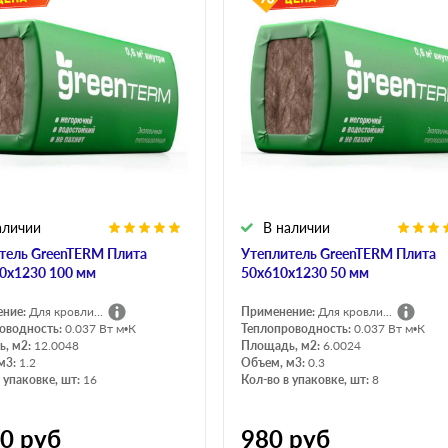
аличии
В наличии
тель GreenTERM Плита
Утеплитель GreenTERM Плита
0х1230 100 мм
50х610х1230 50 мм
ение:
Для кровли...
Применение:
Для кровли...
оводность:
0.037 Вт м•К
Теплопроводность:
0.037 Вт м•К
, м2:
12.0048
Площадь, м2:
6.0024
м3:
1.2
Объем, м3:
0.3
 упаковке, шт:
16
Кол-во в упаковке, шт:
8
20
руб
980
руб