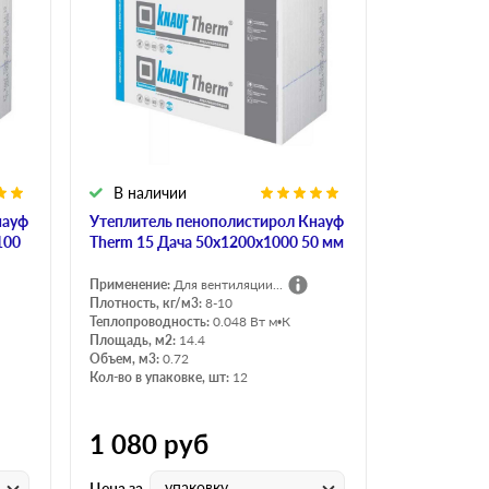
В наличии
науф
Утеплитель пенополистирол Кнауф
100
Therm 15 Дача 50х1200х1000 50 мм
Применение:
Для вентиляции...
Плотность, кг/м3:
8-10
Теплопроводность:
0.048 Вт м•К
Площадь, м2:
14.4
Объем, м3:
0.72
Кол-во в упаковке, шт:
12
1 080
руб
упаковку
Цена за