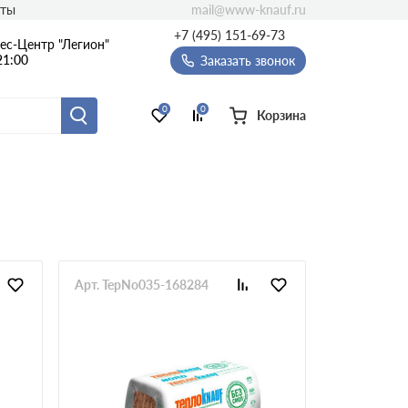
mail@www-knauf.ru
кты
+7 (495) 151-69-73
ес-Центр "Легион"
21:00
Заказать звонок
0
0
Корзина
Толщина, мм
100
30
50
40
150
60
Арт. TepNo035-168284
120
70
110
80
20
90