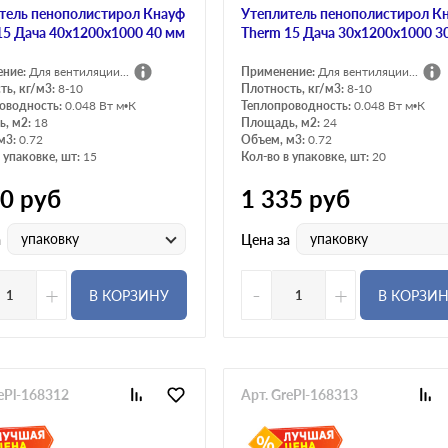
тель пенополистирол Кнауф
Утеплитель пенополистирол К
15 Дача 40х1200х1000 40 мм
Therm 15 Дача 30х1200х1000 3
ение:
Для вентиляции...
Применение:
Для вентиляции...
ть, кг/м3:
8-10
Плотность, кг/м3:
8-10
оводность:
0.048 Вт м•К
Теплопроводность:
0.048 Вт м•К
, м2:
18
Площадь, м2:
24
м3:
0.72
Объем, м3:
0.72
 упаковке, шт:
15
Кол-во в упаковке, шт:
20
90
руб
1 335
руб
упаковку
упаковку
а
Цена за
+
-
+
В КОРЗИНУ
В КОРЗИ
rePl-168312
Арт. GrePl-168313