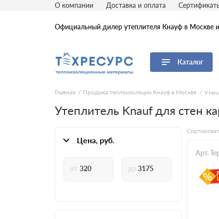
О компании
Доставка и оплата
Сертификат
Официальный дилер утеплителя Кнауф в Москве 
Каталог
Перейти в каталог
Главная
Продажа теплоизоляции Кнауф в Москве
Утеп
Утеплитель Knauf для стен к
Продуктовые линейки
ТеплоКНАУФ
Сортироват
ТеплоКНАУФ Nord
Цена, руб.
Knauf Insulation
Арт. T
Knauf Insulation Prof
Knauf Therm
Knauf Therm Пол
Кнауф Тисма
АкустиКНАУФ