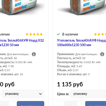
аличии
В наличии
тель ТеплоКНАУФ Норд 032
Утеплитель ТеплоКНАУФ Норд
х1230 50 мм
100х600х1230 100 мм
ение:
Для вентиляции...
Применение:
Для вентиляции...
ть, кг/м3:
30
Плотность, кг/м3:
30
оводность:
0.032 Вт м•К
Теплопроводность:
0.032 Вт м•К
, м2:
7.38
Площадь, м2:
3.69
м3:
0.37
Объем, м3:
0.37
 упаковке, шт:
10
Кол-во в упаковке, шт:
5
50
руб
1 135
руб
упаковку
упаковку
а
Цена за