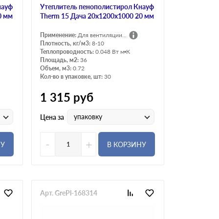
науф
Утеплитель пенополистирол Кнауф
0 мм
Therm 15 Дача 20х1200х1000 20 мм
Применение:
Для вентиляции...
Плотность, кг/м3:
8-10
Теплопроводность:
0.048 Вт м•К
Площадь, м2:
36
Объем, м3:
0.72
Кол-во в упаковке, шт:
30
1 315
руб
упаковку
Цена за
-
+
НУ
В КОРЗИНУ
Арт. GrePl-168314