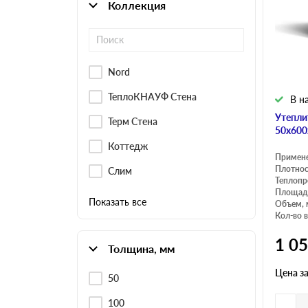
Коллекция
Nord
ТеплоКНАУФ Стена
В н
Утепли
Терм Стена
50х600
Коттедж
Примен
Плотнос
Слим
Теплопр
Площадь
Показать все
Объем, 
Кол-во в
1 0
Толщина, мм
Цена з
50
100