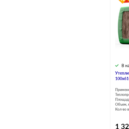
В н
Утепли
100х61
Примен
Теплопр
Площадь
Объем, 
Кол-во в
1 3