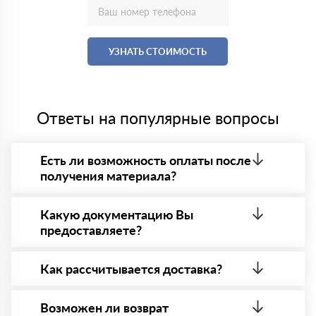
УЗНАТЬ СТОИМОСТЬ
Ответы на популярные вопросы
Есть ли возможность оплаты после
получения материала?
Да. Самый распространенный способ оплаты у нас
- оплата по факту получения товара. При этом,
Какую документацию Вы
если доставленный товар был ненадлежащего
предоставляете?
качества, то Вы вправе от него отказаться.
С каждой товарной позицией мы предоставляем
все сертификаты и паспорта качества, а также
Как рассчитывается доставка?
товарно-транспортную накладную.
После оформления заявки с Вами свяжется
персональный менеджер для уточнения деталей
Возможен ли возврат