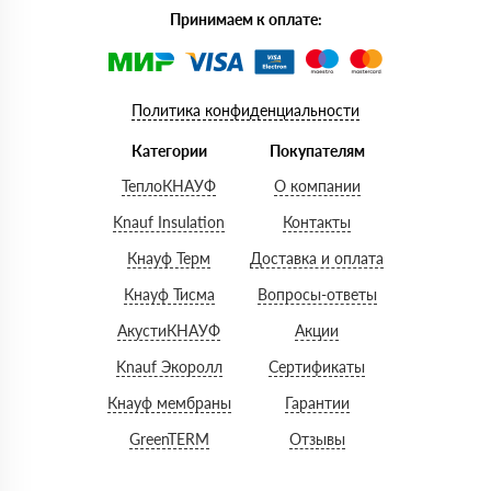
Принимаем к оплате:
Политика конфиденциальности
Категории
Покупателям
ТеплоКНАУФ
О компании
Knauf Insulation
Контакты
Кнауф Терм
Доставка и оплата
Кнауф Тисма
Вопросы-ответы
АкустиКНАУФ
Акции
Knauf Экоролл
Сертификаты
Кнауф мембраны
Гарантии
GreenTERM
Отзывы