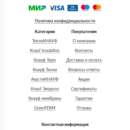
Политика конфиденциальности
Категории
Покупателям
ТеплоКНАУФ
О компании
Knauf Insulation
Контакты
Кнауф Терм
Доставка и оплата
Кнауф Тисма
Вопросы-ответы
АкустиКНАУФ
Акции
Knauf Экоролл
Сертификаты
Кнауф мембраны
Гарантии
GreenTERM
Отзывы
Контактная информация