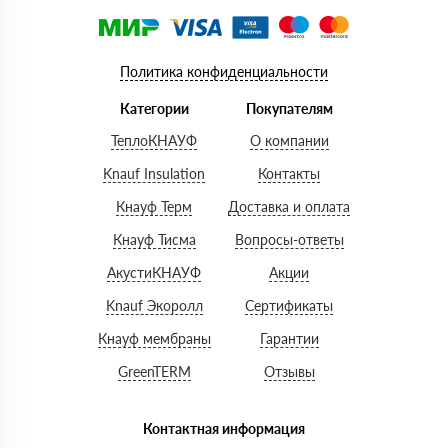
Политика конфиденциальности
Категории
Покупателям
ТеплоКНАУФ
О компании
Knauf Insulation
Контакты
Кнауф Терм
Доставка и оплата
Кнауф Тисма
Вопросы-ответы
АкустиКНАУФ
Акции
Knauf Экоролл
Сертификаты
Кнауф мембраны
Гарантии
GreenTERM
Отзывы
Контактная информация