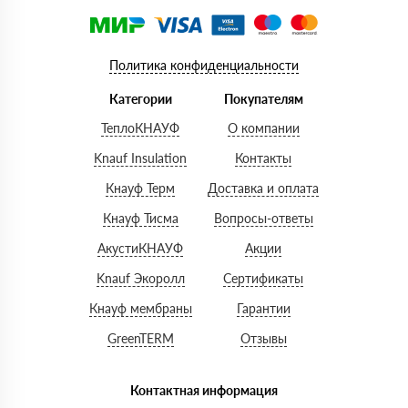
Политика конфиденциальности
Категории
Покупателям
ТеплоКНАУФ
О компании
Knauf Insulation
Контакты
Кнауф Терм
Доставка и оплата
Кнауф Тисма
Вопросы-ответы
АкустиКНАУФ
Акции
Knauf Экоролл
Сертификаты
Кнауф мембраны
Гарантии
GreenTERM
Отзывы
Контактная информация