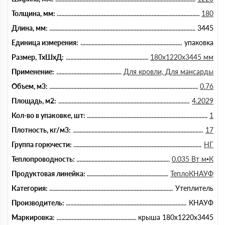
Толщина, мм:
180
Длина, мм:
3445
Единица измерения:
упаковка
Размер, ТхШхД:
180х1220х3445 мм
Применение:
Для кровли, Для мансарды
Объем, м3:
0.76
Площадь, м2:
4.2029
Кол-во в упаковке, шт:
1
Плотность, кг/м3:
17
Группа горючести:
НГ
Теплопроводность:
0.035 Вт м•К
Продуктовая линейка:
ТеплоКНАУФ
Категория:
Утеплитель
Производитель:
КНАУФ
Маркировка:
крыша 180х1220х3445