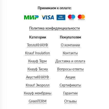
Принимаем к оплате:
Политика конфиденциальности
Категории
Покупателям
ТеплоКНАУФ
О компании
Knauf Insulation
Контакты
Кнауф Терм
Доставка и оплата
Кнауф Тисма
Вопросы-ответы
АкустиКНАУФ
Акции
Knauf Экоролл
Сертификаты
Кнауф мембраны
Гарантии
GreenTERM
Отзывы